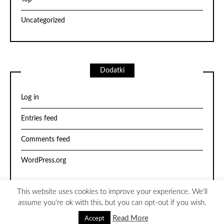
Uncategorized
Dodatki
Log in
Entries feed
Comments feed
WordPress.org
This website uses cookies to improve your experience. We'll
assume you're ok with this, but you can opt-out if you wish.
Theme by
Scissor Themes
Proudly powered by
WordPress
Read More
Accept