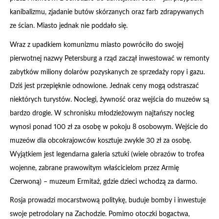
kanibalizmu, zjadanie butów skórzanych oraz farb zdrapywanych
ze ścian. Miasto jednak nie poddało się.
Wraz z upadkiem komunizmu miasto powróciło do swojej
pierwotnej nazwy Petersburg a rząd zaczął inwestować w remonty
zabytków miliony dolarów pozyskanych ze sprzedaży ropy i gazu.
Dziś jest przepięknie odnowione. Jednak ceny mogą odstraszać
niektórych turystów. Noclegi, żywność oraz wejścia do muzeów są
bardzo drogie. W schronisku młodzieżowym najtańszy nocleg
wynosi ponad 100 zł za osobę w pokoju 8 osobowym. Wejście do
muzeów dla obcokrajowców kosztuje zwykle 30 zł za osobę.
Wyjątkiem jest legendarna galeria sztuki (wiele obrazów to trofea
wojenne, zabrane prawowitym właścicielom przez Armię
Czerwoną) – muzeum Ermitaż, gdzie dzieci wchodzą za darmo.
Rosja prowadzi mocarstwową politykę, buduje bomby i inwestuje
swoje petrodolary na Zachodzie. Pomimo otoczki bogactwa,