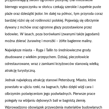
przypominającą swoim ogromem pustynię. Dla miłośników
biernego wypoczynku w słońcu czekają szerokie i zupełnie puste
plaże oraz dziesiątki jezior. Im dalej na północ, tym przyroda coraz
bardziej różni się od roślinności polskiej. Pojawiają się olbrzymie
dywany z mchów oraz ogromne głazy pozostawione przez
lodowiec. W lasach, poza borówkami (zwanymi także jagodami)
można zbierać żurawinę i morożki – żółte bagienne maliny.
Największe miasta – Ryga i Tallin to średniowieczne grody
zbudowane z wielkim przepychem. Dzisiaj, pieczołowicie
odrestaurowane, wraz z zamkami krzyżowców stanowią wielką
atrakcję turystyczną.
Jednak największą atrakcję stanowi Petersburg. Miasto, które
powstało w ujściu rzeki, na bagnach, tylko dzięki wizji cara i
olbrzymim poświęceniom jego podwładnych. Pierwsze prace
polegały na wbijaniu dębowych bali w bagnistą ziemię.
Wprowadzono obowiązek przywożenia materiałów budowlanych