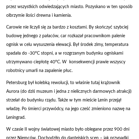
przez wszystkich odwiedzających miasto. Pozyskano w ten sposób
olbrzymie ilości drewna i kamienia.
Carowie nie liczyli się za bardzo z kosztami. By skończyć szybciej
budowę jednego z pałaców, car rozkazał pracownikom palenie
ognisk w celu wysuszenia elewacji. Był środek zimy, temperatura
spadała do -30ºC stopni, a w rozgrzanym budynku ogniskami
utrzymywano ciepłotę 40ºC. W konsekwencji prawie wszyscy
robotnicy umarli na zapalenie płuc.
Petersburg był kolebką rewolucji, to właśnie tutaj krążownik
Aurora (do dziś muzeum i jedna z nielicznych darmowych atrakcji)
strzelał do budynku rządu. Także w tym mieście Lenin przejął
władzę. Po śmierci przywódcy, na jego cześć zmieniono nazwę na
Leningrad.
W czasie II wojny światowej miasto było oblegane przez 900 dni
przez Niemców. Dochodziło do dantejskich scen – jak przypadki