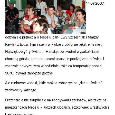
14.09.2007
odbyła się prelekcja o Nepalu pań- Ewy Szcześniak i Magdy
Pawlak z Łodzi. Tym razem w klubie zrobiło się „ekstremalnie”.
Największe góry świata – Himalaje ze swoimi wysokościami,
chorobą górską, temperaturami znacznie poniżej zera o świcie i
znacznie powyżej zera w południe (różnica temperatur ponad
30ºC) bywają zabójczo groźne.
Ale cudowne widoki, jakie można zobaczyć na „dachu świata”
zachwyciły każdego.
Prezentacje nie skupiły się na zdobywaniu szczytów, ale także na
mieszkańcach Nepalu – ludziach ubogich, aczkolwiek wrażliwych i
bardzo serdecznych.